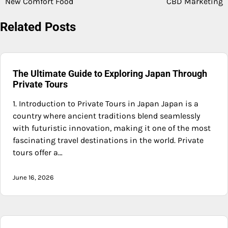
New Comfort Food
CBD Marketing
navigation
Related Posts
The Ultimate Guide to Exploring Japan Through
Private Tours
1. Introduction to Private Tours in Japan Japan is a
country where ancient traditions blend seamlessly
with futuristic innovation, making it one of the most
fascinating travel destinations in the world. Private
tours offer a…
June 16, 2026