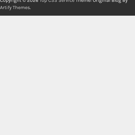
Copyright © 2026
Top CSS Service
Theme: Original Blog By
Artify Themes
.