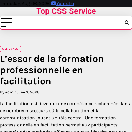
Skip
Thursday, Aug 06, 2026
Youtube
Top CSS Service
to
content
GENERALS
L’essor de la formation
professionnelle en
facilitation
by Admin
June 3, 2026
La facilitation est devenue une compétence recherchée dans
de nombreux secteurs où la collaboration et la
communication jouent un rôle central. Une formation
professionnelle en facilitation permet aux participants
d’acquérir des méthodes efficaces pour guider des groupes